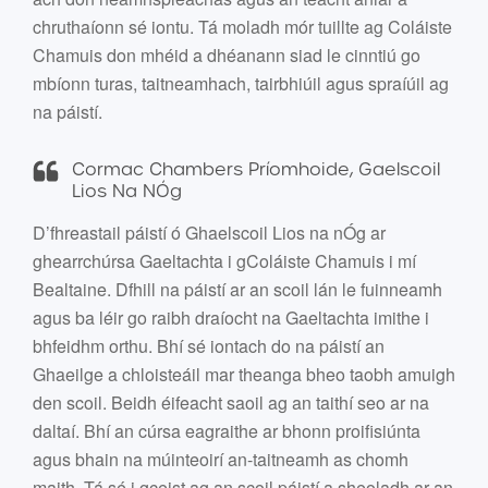
chruthaíonn sé iontu. Tá moladh mór tuillte ag Coláiste
Chamuis don mhéid a dhéanann siad le cinntiú go
mbíonn turas, taitneamhach, tairbhiúil agus spraíúil ag
na páistí.
Cormac Chambers Príomhoide, Gaelscoil
Lios Na NÓg
D’fhreastail páistí ó Ghaelscoil Lios na nÓg ar
ghearrchúrsa Gaeltachta i gColáiste Chamuis i mí
Bealtaine. Dfhill na páistí ar an scoil lán le fuinneamh
agus ba léir go raibh draíocht na Gaeltachta imithe i
bhfeidhm orthu. Bhí sé iontach do na páistí an
Ghaeilge a chloisteáil mar theanga bheo taobh amuigh
den scoil. Beidh éifeacht saoil ag an taithí seo ar na
daltaí. Bhí an cúrsa eagraithe ar bhonn proifisiúnta
agus bhain na múinteoirí an-taitneamh as chomh
maith. Tá sé i gceist ag an scoil páistí a sheoladh ar an