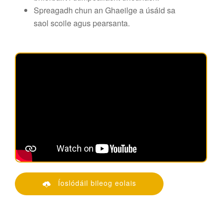
Spreagadh chun an Ghaeilge a úsáid sa
saol scoile agus pearsanta.
Íoslódáil bileog eolais