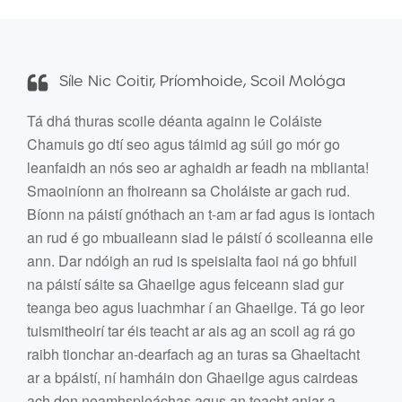
Síle Nic Coitir, Príomhoide, Scoil Mológa
Tá dhá thuras scoile déanta againn le Coláiste
Chamuis go dtí seo agus táimid ag súil go mór go
leanfaidh an nós seo ar aghaidh ar feadh na mblianta!
Smaoiníonn an fhoireann sa Choláiste ar gach rud.
Bíonn na páistí gnóthach an t-am ar fad agus is iontach
an rud é go mbuaileann siad le páistí ó scoileanna eile
ann. Dar ndóigh an rud is speisialta faoi ná go bhfuil
na páistí sáite sa Ghaeilge agus feiceann siad gur
teanga beo agus luachmhar í an Ghaeilge. Tá go leor
tuismitheoirí tar éis teacht ar ais ag an scoil ag rá go
raibh tionchar an-dearfach ag an turas sa Ghaeltacht
ar a bpáistí, ní hamháin don Ghaeilge agus cairdeas
ach don neamhspleáchas agus an teacht aniar a