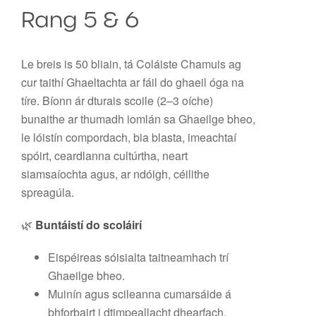
Rang 5 & 6
Le breis is 50 bliain, tá Coláiste Chamuis ag
cur taithí Ghaeltachta ar fáil do ghaeil óga na
tíre. Bíonn ár dturais scoile (2–3 oíche)
bunaithe ar thumadh iomlán sa Ghaeilge bheo,
le lóistín compordach, bia blasta, imeachtaí
spóirt, ceardlanna cultúrtha, neart
siamsaíochta agus, ar ndóigh, céilithe
spreagúla.
🌿
Buntáistí do scoláirí
Eispéireas sóisialta taitneamhach trí
Ghaeilge bheo.
Muinín agus scileanna cumarsáide á
bhforbairt i dtimpeallacht dhearfach.