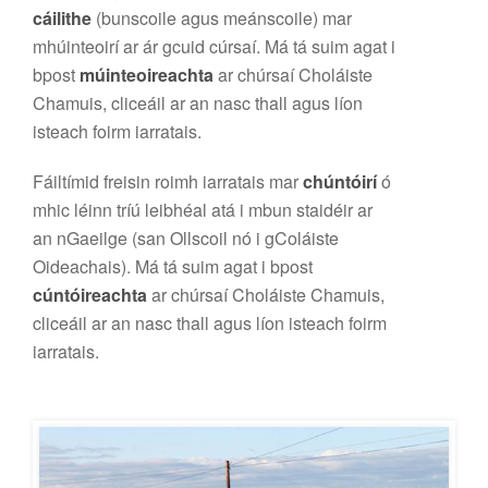
cáilithe
(bunscoile agus meánscoile) mar
mhúinteoirí ar ár gcuid cúrsaí. Má tá suim agat i
bpost
múinteoireachta
ar chúrsaí Choláiste
Chamuis, cliceáil ar an nasc thall agus líon
isteach foirm iarratais.
Fáiltímid freisin roimh iarratais mar
chúntóirí
ó
mhic léinn tríú leibhéal atá i mbun staidéir ar
an nGaeilge (san Ollscoil nó i gColáiste
Oideachais). Má tá suim agat i bpost
cúntóireachta
ar chúrsaí Choláiste Chamuis,
cliceáil ar an nasc thall agus líon isteach foirm
iarratais.