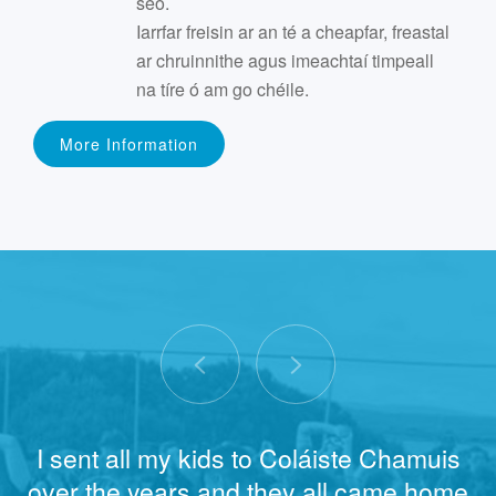
seo.
Iarrfar freisin ar an té a cheapfar, freastal
ar chruinnithe agus imeachtaí timpeall
na tíre ó am go chéile.
More Information
I sent all my kids to Coláiste Chamuis
over the years and they all came home