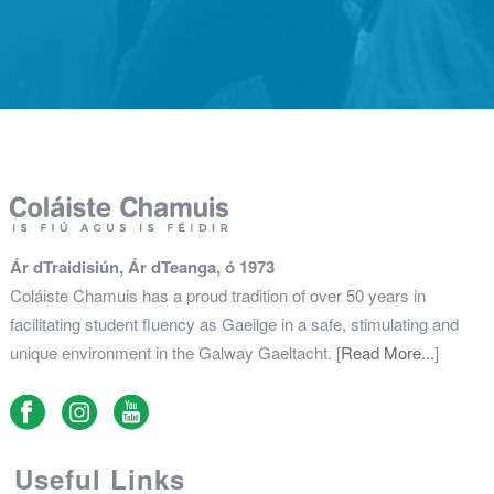
Ár dTraidisiún, Ár dTeanga, ó 1973
Coláiste Chamuis has a proud tradition of over 50 years in
facilitating student fluency as Gaeilge in a safe, stimulating and
unique environment in the Galway Gaeltacht. [
Read More...
]
Useful Links