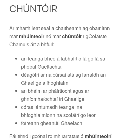
CHÚNTÓIR
Ar mhaith leat seal a chaitheamh ag obair linn
mar
mhúinteoir
nó mar
chúntóir
i gColáiste
Chamuis áit a bhfuil:
an teanga bheo á labhairt ó lá go lá sa
phobal Gaeltachta
déagóirí ar na cúrsaí atá ag iarraidh an
Ghaeilge a fhoghlaim
an bhéim ar pháirtíocht agus ar
ghníomhaíochtaí trí Ghaeilge
córas lántumadh teanga ina
bhfoghlaimíonn na scoláirí go leor
foireann gheanúil Ghaelach
Fáiltímid i gcónaí roimh iarratais ó
mhúinteoirí