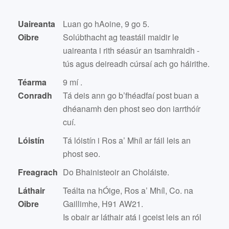
Uaireanta
Luan go hAoine, 9 go 5.
Oibre
Solúbthacht ag teastáil maidir le
uaireanta i rith séasúr an tsamhraidh -
tús agus deireadh cúrsaí ach go háirithe.
Téarma
9 mí .
Conradh
Tá deis ann go b’fhéadfaí post buan a
dhéanamh den phost seo don iarrthóír
cuí.
Lóistín
Tá lóistín i Ros a’ Mhíl ar fáil leis an
phost seo.
Freagrach
Do Bhainisteoir an Choláiste.
Láthair
Teálta na hÓige, Ros a’ Mhíl, Co. na
Oibre
Gaillimhe, H91 AW21.
Is obair ar láthair atá i gceist leis an ról