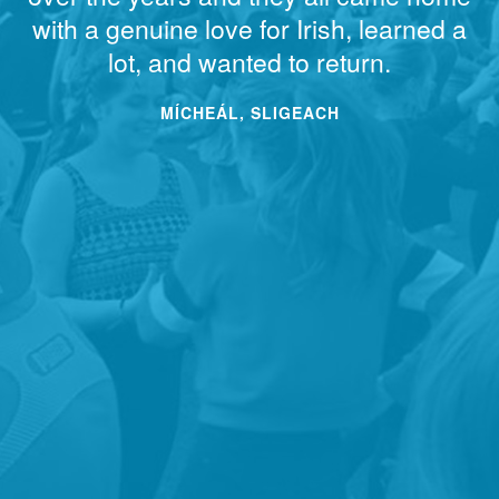
with a genuine love for Irish, learned a
lot, and wanted to return.
MÍCHEÁL, SLIGEACH